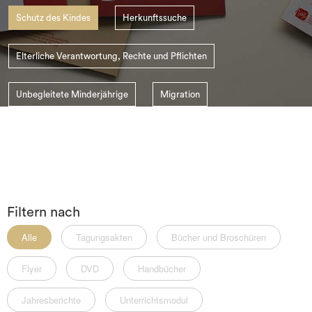
Schutz des Kindes
Herkunftssuche
search
Elterliche Verantwortung, Rechte und Pflichten
Unbegleitete Minderjährige
Migration
Der SSI Schweiz
Kindesentführung
Filtern nach
Alle
Tagungsakten
Bücher und Broschüren
Flyer
DVD
Handbücher
Jahresberichte
Unterrichtsmodul