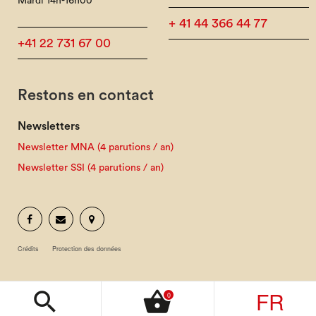
Mardi 14h-16h00
+ 41 44 366 44 77
+41 22 731 67 00
Restons en contact
Newsletters
Newsletter MNA (4 parutions / an)
Newsletter SSI (4 parutions / an)
Crédits
Protection des données
FR
search
shopping_basket
0