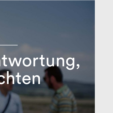
ntwortung,
chten