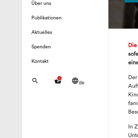
Über uns
Publikationen
Aktuelles
Die
Spenden
sof
Kontakt
ein
Der
0
search
shopping_basket
language
de
Auf
Kin
fam
Bes
In 
Unt