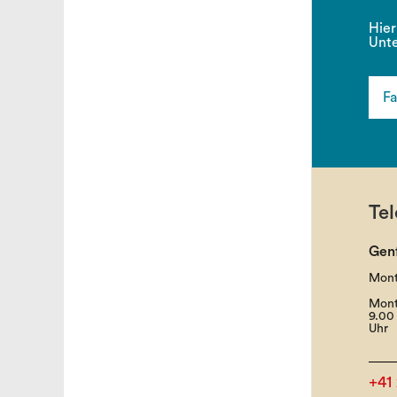
Hier
Unte
Fa
Tel
Gen
Mont
Mont
9.00 
Uhr
+41