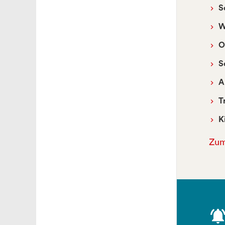
S
W
O
S
A
T
K
Zum