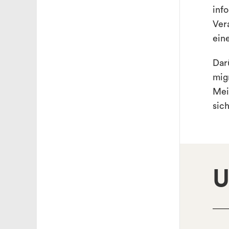
info
Ver
ein
Dar
mig
Mei
sic
U