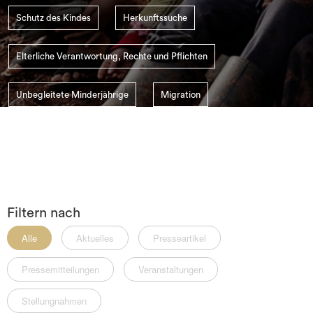
search
Schutz des Kindes
Herkunftssuche
Elterliche Verantwortung, Rechte und Pflichten
Unbegleitete Minderjährige
Migration
Der SSI Schweiz
Kindesentführung
Filtern nach
Alle
Aktuelles
Presseartikel
Pressemitteilungen
Veranstaltungen
Stellungnahmen