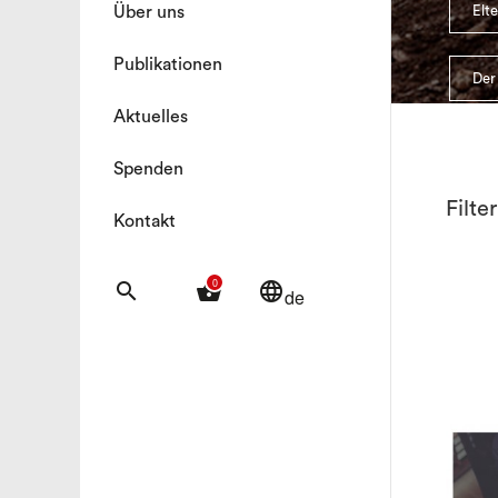
Über uns
Elt
Publikationen
Der
Aktuelles
Spenden
Filte
Kontakt
0
search
shopping_basket
language
de