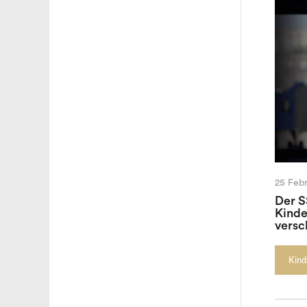
25 Febr
Der S
Kinde
versc
Kind