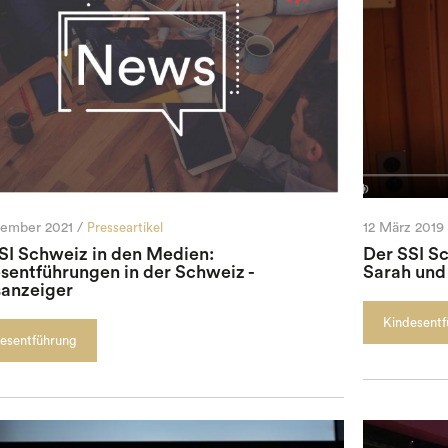
tember 2021 /
Presseartikel
12 März 2019 
SI Schweiz in den Medien:
Der SSI S
sentführungen in der Schweiz -
Sarah und
anzeiger
Kindesent
esentführung