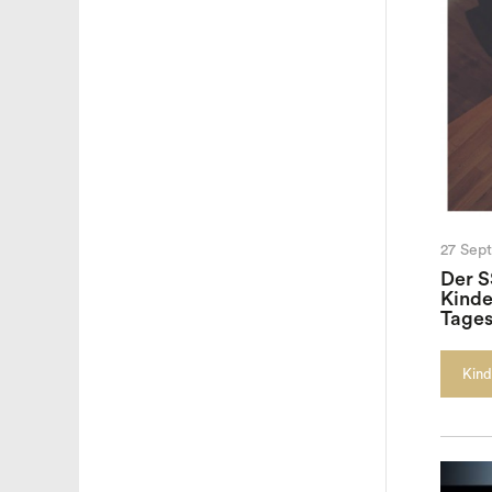
27 Sep
Der S
Kinde
Tages
Kind