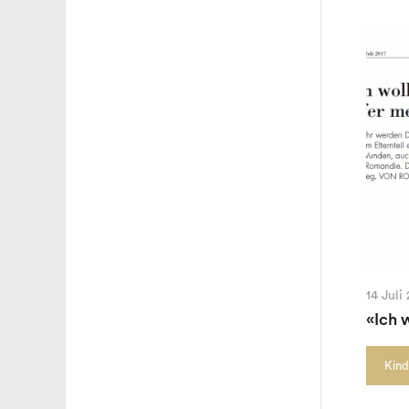
14 Juli
«Ich 
Kind