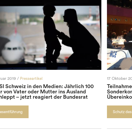
uar 2019 /
Presseartikel
17 Oktober 20
SI Schweiz in den Medien: Jährlich 100
Teilnahme 
r von Vater oder Mutter ins Ausland
Sonderkom
hleppt – jetzt reagiert der Bundesrat
Übereinko
esentführung
Schutz des