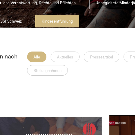
erliche Verantwortung, Rechte und Pflichten
Unbegleitete Minderjä
 SSI Schweiz
Kindesentführung
rn nach
Alle
Aktuelles
Presseartikel
Pr
Stellungnahmen