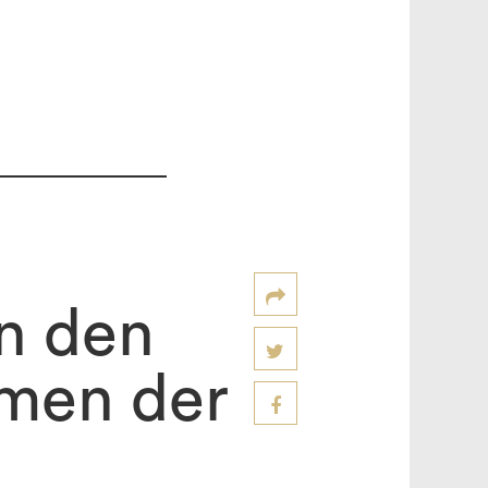
in den
mmen der
S