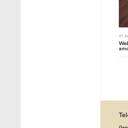
01 J
Web
amo
Tel
Gen