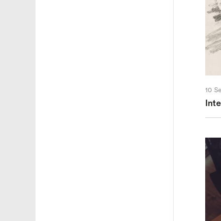
10 S
Int