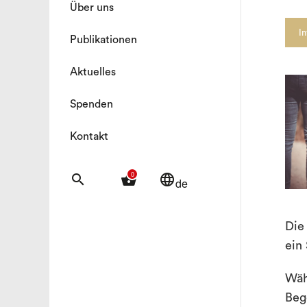
Über uns
I
Publikationen
Aktuelles
Spenden
Kontakt
0
search
shopping_basket
language
de
Die
ein
Wäh
Beg