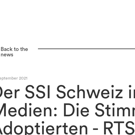
Back to the
news
eptember 2021
er SSI Schweiz 
edien: Die Sti
doptierten - RT