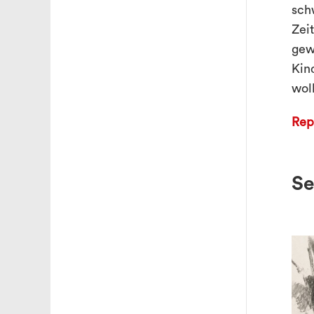
sch
Zei
gew
Kin
woll
Rep
Se