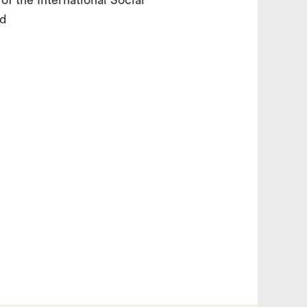
f the International Social
nd