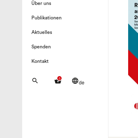
Über uns
Publikationen
Aktuelles
Spenden
Kontakt
0
search
shopping_basket
language
de