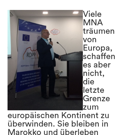
Viele
MNA
träumen
von
Europa,
schaffen
es aber
nicht,
search
die
letzte
Grenze
zum
europäischen Kontinent zu
überwinden. Sie bleiben in
Marokko und überleben