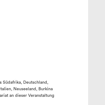
search
s Südafrika, Deutschland,
Italien, Neuseeland, Burkina
riat an dieser Veranstaltung