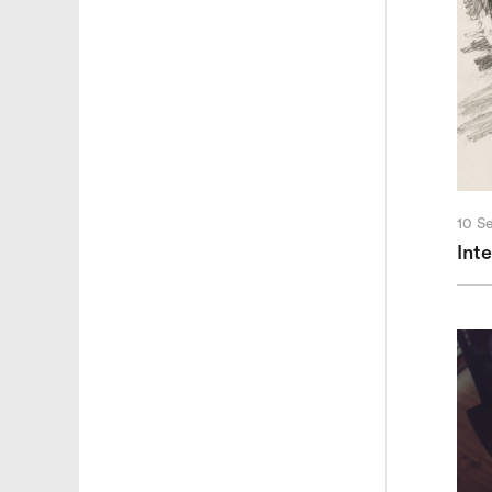
10 S
Int