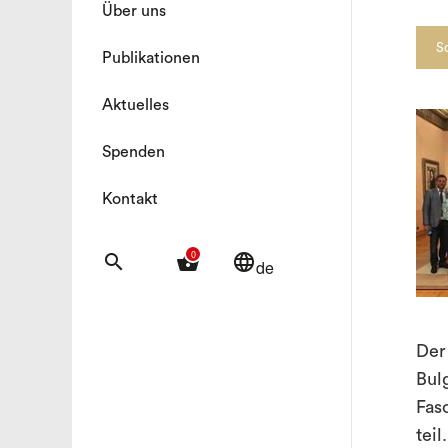
Über uns
S
Publikationen
Aktuelles
Spenden
Kontakt
0
search
shopping_basket
language
de
Der
Bul
Fas
teil.