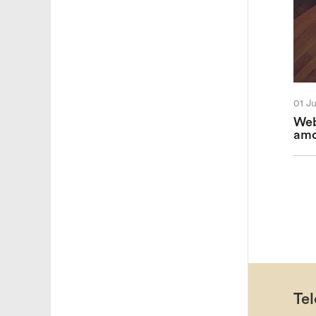
01 J
Web
amo
Tel