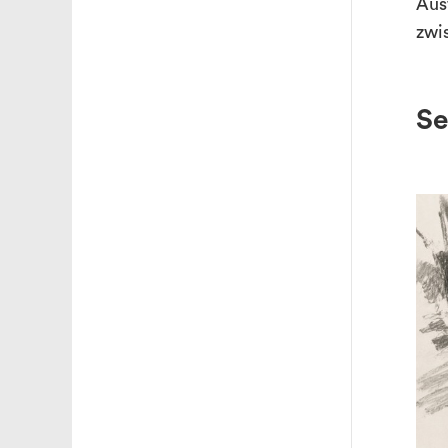
Aus
zwi
Se