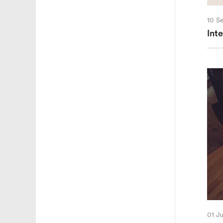
10 S
Int
01 J