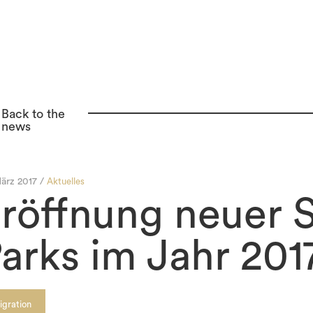
Back to the
news
ärz 2017 /
Aktuelles
röffnung neuer 
arks im Jahr 201
igration