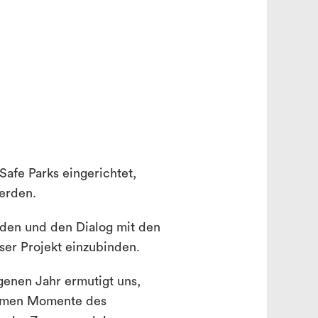
search
afe Parks eingerichtet,
erden.
lden und den Dialog mit den
ser Projekt einzubinden.
genen Jahr ermutigt uns,
nsamen Momente des