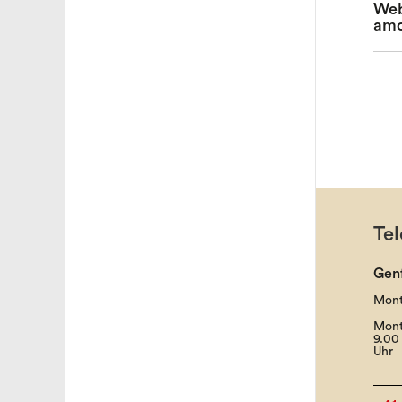
Web
amo
Tel
Gen
Mont
Mont
9.00 
Uhr