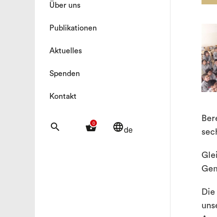
Über uns
Publikationen
Aktuelles
Spenden
Kontakt
Ber
0
search
shopping_basket
language
de
sec
Gle
Gem
Die
uns