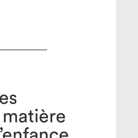
es
 matière
l’enfance