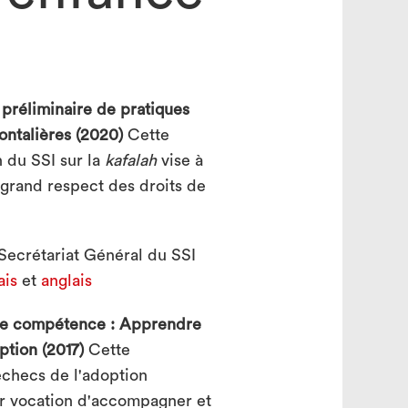
search
 préliminaire de pratiques
rontalières (2020)
Cette
n du SSI sur la
kafalah
vise à
grand respect des droits de
Secrétariat Général du SSI
ais
et
anglais
de compétence : Apprendre
ption (2017)
Cette
échecs de l'adoption
ur vocation d'accompagner et