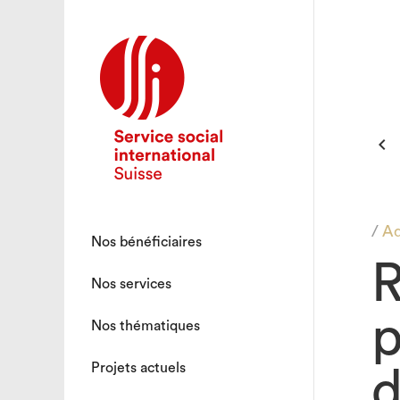

/
Ad
Nos bénéficiaires
R
Nos services
p
Nos thématiques
Projets actuels
d