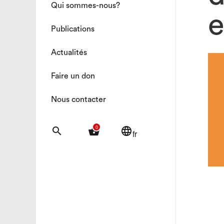
Qui sommes-nous?
e
Publications
Actualités
Faire un don
Nous contacter
0
search
shopping_basket
language
fr