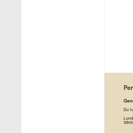
Pe
Gen
Du l
Lund
12h0