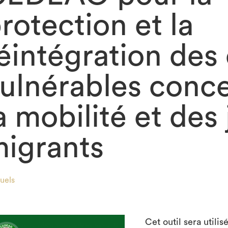
rotection et la
éintégration des
ulnérables conc
a mobilité et des
igrants
uels
Cet outil sera utili