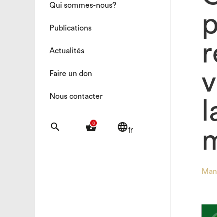
Qui sommes-nous?
p
Publications
r
Actualités
v
Faire un don
Nous contacter
l
0
search
shopping_basket
language
fr
m
Man