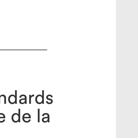
andards
e de la
search