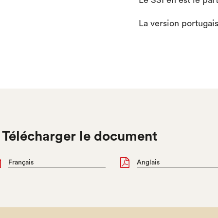
Le SSI en est le par
La version portugais

Télécharger le document
Français
Anglais