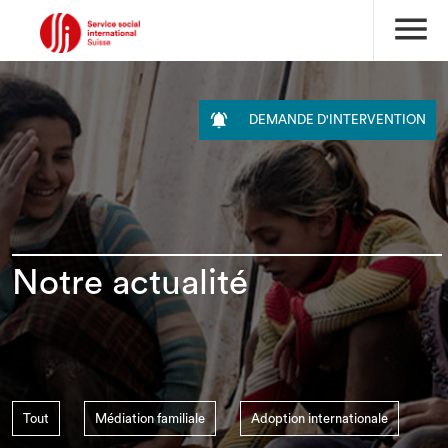
menu

DEMANDE D'INTERVENTION
Notre actualité
Tout
Médiation familiale
Adoption internationale