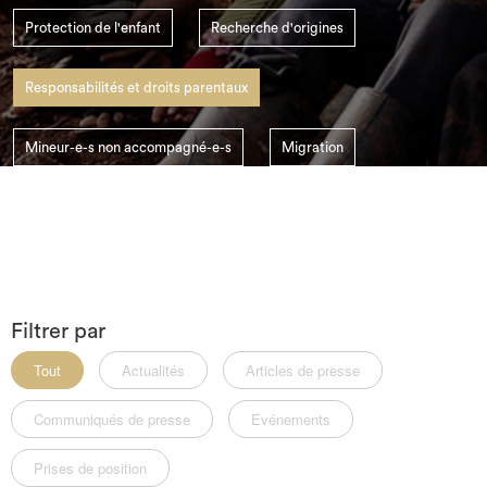
search
Protection de l'enfant
Recherche d'origines
Responsabilités et droits parentaux
Mineur-e-s non accompagné-e-s
Migration
Le SSI Suisse
Enlèvement d'enfant
Filtrer par
Tout
Actualités
Articles de presse
Communiqués de presse
Evénements
Prises de position