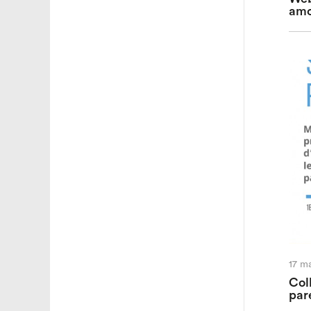
amo
17 m
Col
par