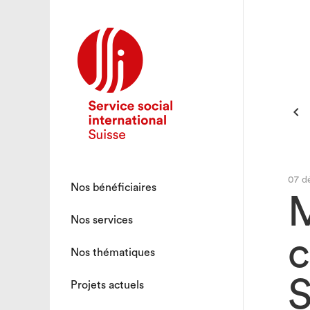

07 d
Nos bénéficiaires
M
Nos services
c
Nos thématiques
S
Projets actuels