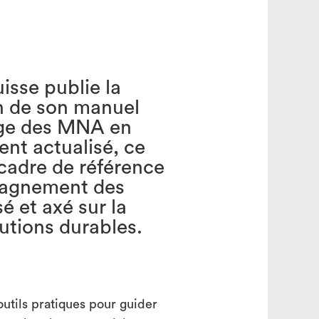
search
uisse publie la
n de son manuel
rge des MNA en
ent actualisé, ce
cadre de référence
agnement des
é et axé sur la
utions durables.
outils pratiques pour guider