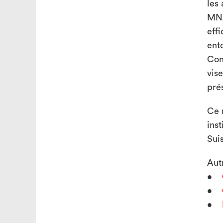
les 
MNA
effi
ent
Con
vis
pré
Ce 
ins
Sui
Aut
•
•
•