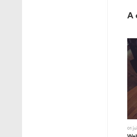
A 
01 j
Web