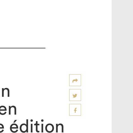
en
en
 édition