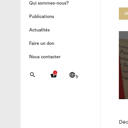
Qui sommes-nous?
M
Publications
Actualités
Faire un don
Nous contacter
0
search
shopping_basket
language
fr
Déc