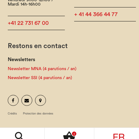
Mardi 14h-16h00
+ 41 44 366 44 77
+41 22 731 67 00
Restons en contact
Newsletters
Newsletter MNA (4 parutions / an)
Newsletter SSI (4 parutions / an)
Crédits
Protection des données
FR
search
shopping_basket
0