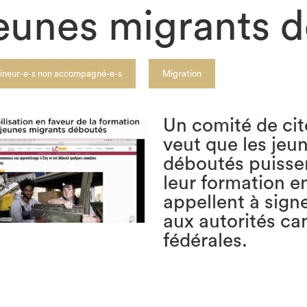
eunes migrants 
ineur-e-s non accompagné-e-s
Migration
Un comité de ci
veut que les jeu
déboutés puisse
leur formation en
appellent à sign
aux autorités ca
fédérales.