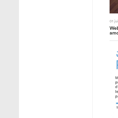
01 j
Web
amo