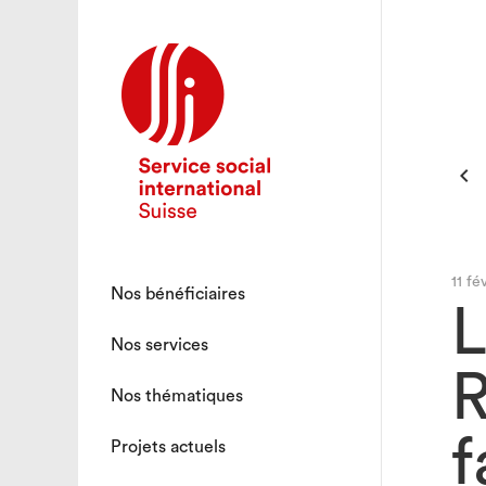

11 fé
Nos bénéficiaires
L
Nos services
R
Nos thématiques
f
Projets actuels