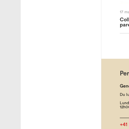
17 m
Col
par
Pe
Gen
Du l
Lund
12h0
+41