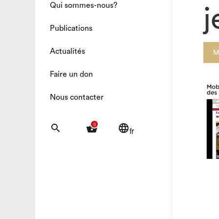
Qui sommes-nous?
j
Publications
Actualités
M
Faire un don
Nous contacter
0
search
shopping_basket
language
fr