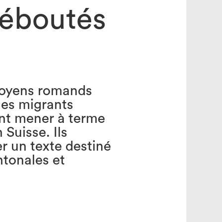
déboutés
search
toyens romands
nes migrants
nt mener à terme
 Suisse. Ils
er un texte destiné
ntonales et