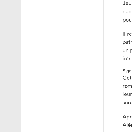
Jeu
nom
pou
Il 
pat
un 
inte
Sign
Cet
rom
leur
sera
Apo
Alé