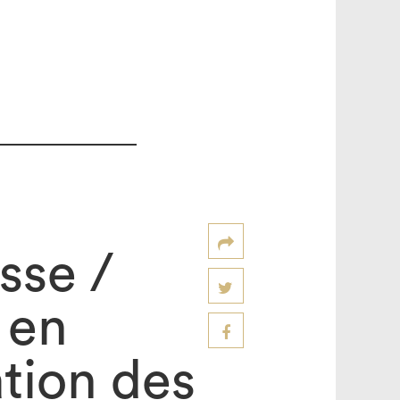
sse /
 en
ation des