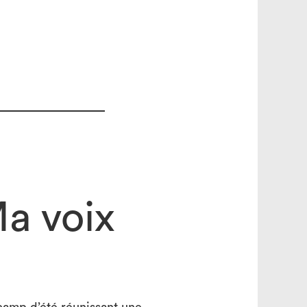
a voix
search