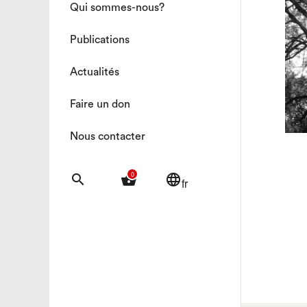
Qui sommes-nous?
Publications
Actualités
Faire un don
Nous contacter
0
search
shopping_basket
language
fr