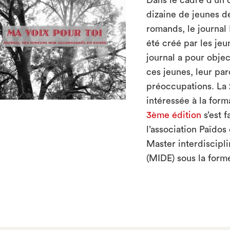
Dans le cadre d’un 
dizaine de jeunes d
romands, le journal
été créé par les jeu
journal a pour objec
ces jeunes, leur par
préoccupations. La 
intéressée à la form
3ème édition
s’est f
l’association Païdos
Master interdiscipli
(MIDE) sous la form