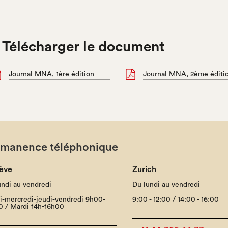

Télécharger le document
Journal MNA, 1ère édition
Journal MNA, 2ème éditi
rmanence téléphonique
ève
Zurich
undi au vendredi
Du lundi au vendredi
i-mercredi-jeudi-vendredi 9h00-
9:00 - 12:00 / 14:00 - 16:00
0 / Mardi 14h-16h00