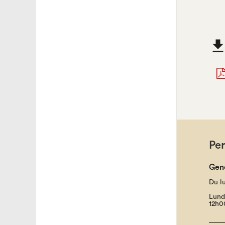
Pe
Gen
Du l
Lund
12h0